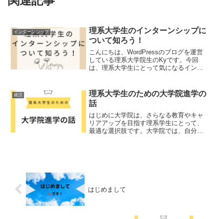
関連記事
理系大学生のインターンシップに
インターンシップ
ついて知ろう！
こんにちは、WordPressのブログを運営
している理系大学院生のKyです。今回
は、理系大学生にとって気になるインタ
ーンシップについて、私の経験や調べた
情報をもとに紹介したいと思います。イ
ンターンシップとはインターンシップと
理系大学生のための大学院進学の
就活
は、企業や団体で...
話
はじめに大学院は、さらなる教育やキャ
リアアップを目指す理系学生にとって、
最適な選択肢です。大学院では、自分の
学問的興味を探求し、高度な知識とスキ
ルを身につけ、特定分野の専門知識を身
につける機会を提供します。しかし、大
学院の入学手続きは、多く...
はじめまして