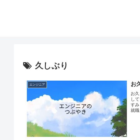
久しぶり
お
エンジニア
お久
して
すみ
就職